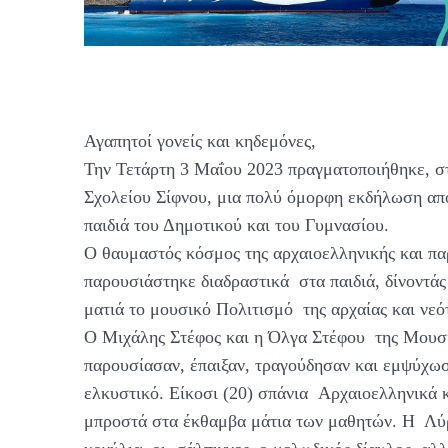
Αγαπητοί γονείς και κηδεμόνες,
Την Τετάρτη 3 Μαΐου 2023 πραγματοποιήθηκε, σ
Σχολείου Σίφνου, μια πολύ όμορφη εκδήλωση α
παιδιά του Δημοτικού και του Γυμνασίου.
Ο θαυμαστός κόσμος της αρχαιοελληνικής και πα
παρουσιάστηκε διαδραστικά στα παιδιά, δίνοντάς
ματιά το μουσικό Πολιτισμό της αρχαίας και νεό
O Μιχάλης Στέφος και η Όλγα Στέφου της Μου
παρουσίασαν, έπαιξαν, τραγούδησαν και εμψύχωσ
ελκυστικό. Είκοσι (20) σπάνια Αρχαιοελληνικά
μπροστά στα έκθαμβα μάτια των μαθητών. Η Λύ