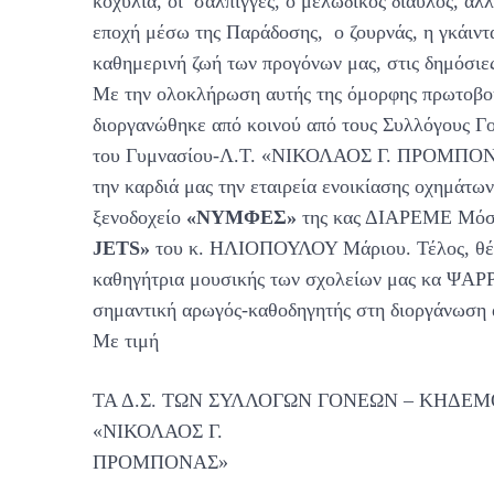
κοχύλια, οι σάλπιγγες, ο μελωδικός δίαυλος, αλλ
εποχή μέσω της Παράδοσης, ο ζουρνάς, η γκάιντ
καθημερινή ζωή των προγόνων μας, στις δημόσιες
Με την ολοκλήρωση αυτής της όμορφης πρωτοβο
διοργανώθηκε από κοινού από τους Συλλόγους Γ
του Γυμνασίου-Λ.Τ. «ΝΙΚΟΛΑΟΣ Γ. ΠΡΟΜΠΟΝΑΣ
την καρδιά μας την εταιρεία ενοικίασης οχημάτω
ξενοδοχείο
«ΝΥΜΦΕΣ»
της κας ΔΙΑΡΕΜΕ Μόσχα
JETS»
του κ. ΗΛΙΟΠΟΥΛΟΥ Μάριου. Τέλος, θέλο
καθηγήτρια μουσικής των σχολείων μας κα ΨΑΡ
σημαντική αρωγός-καθοδηγητής στη διοργάνωση 
Με τιμή
ΤΑ Δ.Σ. ΤΩΝ ΣΥΛΛΟΓΩΝ ΓΟΝΕΩΝ – ΚΗΔΕ
«ΝΙΚΟΛΑΟΣ Γ.
ΠΡΟΜΠΟΝΑΣ»