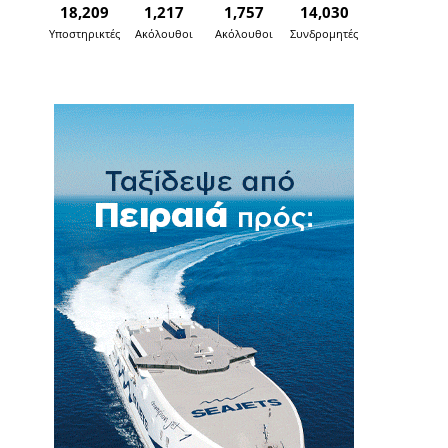
18,209
1,217
1,757
14,030
Υποστηρικτές
Ακόλουθοι
Ακόλουθοι
Συνδρομητές