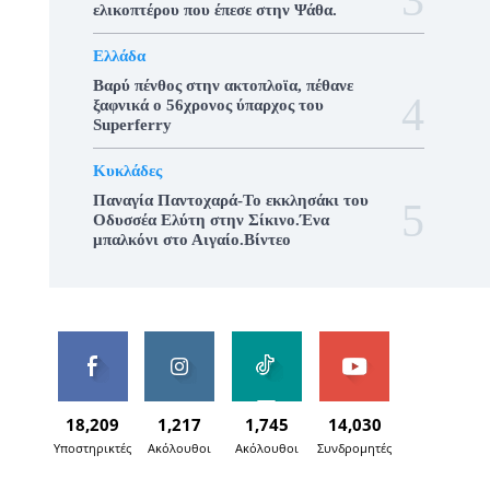
ελικοπτέρου που έπεσε στην Ψάθα.
Ελλάδα
Βαρύ πένθος στην ακτοπλοϊα, πέθανε
ξαφνικά ο 56χρονος ύπαρχος του
Superferry
Κυκλάδες
Παναγία Παντοχαρά-Το εκκλησάκι του
Οδυσσέα Ελύτη στην Σίκινο.Ένα
μπαλκόνι στο Αιγαίο.Βίντεο
18,209
1,217
1,745
14,030
Υποστηρικτές
Ακόλουθοι
Ακόλουθοι
Συνδρομητές