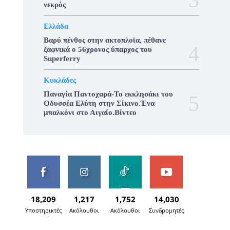
νεκρός
Ελλάδα
Βαρύ πένθος στην ακτοπλοϊα, πέθανε
ξαφνικά ο 56χρονος ύπαρχος του
Superferry
Κυκλάδες
Παναγία Παντοχαρά-Το εκκλησάκι του
Οδυσσέα Ελύτη στην Σίκινο.Ένα
μπαλκόνι στο Αιγαίο.Βίντεο
18,209
1,217
1,752
14,030
Υποστηρικτές
Ακόλουθοι
Ακόλουθοι
Συνδρομητές