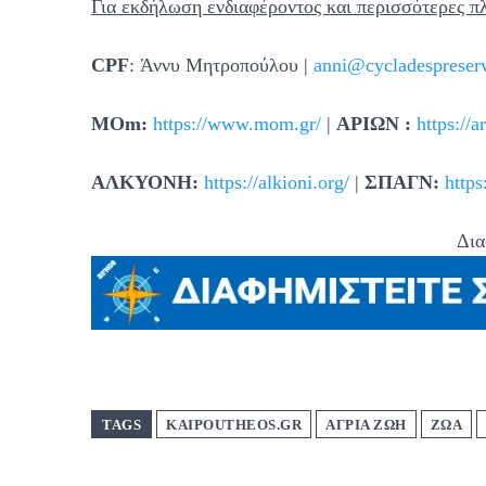
Για εκδήλωση ενδιαφέροντος και περισσότερες π
CPF
: Άννυ Μητροπούλου |
anni@cycladespreserv
ΜΟ
m
:
https://www.mom.gr/
|
ΑΡΙΩΝ :
https://a
ΑΛΚΥΟΝΗ:
https://alkioni.org/
|
ΣΠΑΓΝ:
https
Δια
TAGS
KAIPOUTHEOS.GR
ΑΓΡΙΑ ΖΩΗ
ΖΩΑ