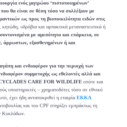
ιουργία ενός μητρώου ‘πιστοποιημένων’
που θα είναι σε θέση τόσο να συλλέξουν με
μαντικών ως προς τη βιοποικιλότητα ειδών στις
 κητώδη, υδρόβια και αρπακτικά μεταναστευτικά ή
 συντονισμένα με αμεσότητα και επάρκεια, σε
, άρρωστων, εξασθενημένων ή και
αγάπη και ενδιαφέρον για την περιοχή των
νδιαφέρον συμμετοχής ως εθελοντές αλλά και
CYCLADES
CARE
FOR
WILDLIFE
οπότε και
ούς υποστηρικτές – χρηματοδότες τόσο σε εθνικό
τό, έχει ήδη ανταποκριθεί η εταιρία
EKKA
τοβουλίας και του CPF στηρίζει εμπράκτως τη
ων Κυκλάδων.