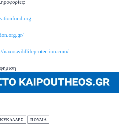
ληροφορίες:
ationfund.org
rion.org.gr/
://naxoswildlifeprotection.com/
φήμιση
ΚΥΚΛΆΔΕΣ
ΠΟΥΛΙΑ