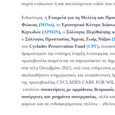
συχνά ευάλωτων ή και απειλούμενων ειδών που σ
Ειδικότερα, η
Εταιρεία για τη Μελέτη και Προ
Φώκιας
(
MOm
),
το
Ερευνητικό Κέντρο Διάσω
Κητωδών
(
ΑΡΙΩΝ
),
ο
Σύλλογος Περίθαλψης κ
o
Σύλλογος Προστασίας Άγριας Ζωής Νάξου
(
του
Cyclades
Preservation
Fund
(CPF)
,
συνασπ
δρομολογούν την επίσημη έναρξη λειτουργίας το
πρωτοβουλία αναμένεται να παρουσίαστεί σε δη
στα τέλη Οκτωβρίου 2023, ενώ τους επόμενους μή
ακολουθήσουν ενημερωτικές και εκπαιδευτικές δ
της πρωτοβουλίας CYCLADES CARE FOR WILD
επιπλέον
συναντήσεις με αρμόδιους θεσμικούς
συνέργειες και μνημόνια συνεργασίας
, αλλά κα
φορέων και σε ενδιαφερόμενους πολίτες – εθελο