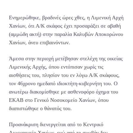
Ενημερώθηκε, βραδινές ώρες χθες, η Λιμενική Αρχή
Χανίων, ότι Α/Κ σκάφος έχει προσαράξει σε αβαθή
(αμμώδη ακτή) στην παραλία Καλυβών Αποκορώνου
Χανίων, άνευ επιβαινόντων.
Άμεσα στην περιοχή μετέβησαν στελέχη της οικείας
Λιμενικής Αρχής, όπου εντόπισαν χωρίς τις
αισθήσεις του, πλησίον του εν λόγω Α/Κ σκάφους,
τον 46χρονο ημεδαπό ιδιοκτήτη-κυβερνήτη του. Ο
ανωτέρω διακομίσθηκε με ασθενοφόρο όχημα του
ΕΚΑΒ στο Γενικό Νοσοκομείο Χανίων, όπου
διαπιστώθηκε ο θάνατός του.
Προανάκριση διενεργείται από το Κεντρικό
Λιμεναρχείο Χανίων, ενώ από το συμβάν δεν