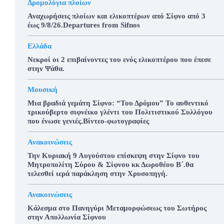
Δρομολόγια πλοίων
Αναχωρήσεις πλοίων και ελικοπτέρων από Σίφνο από 3
έως 9/8/26.Departures from Sifnos
Ελλάδα
Νεκροί οι 2 επιβαίνοντες του ενός ελικοπτέρου που έπεσε
στην Ψάθα.
Μουσική
Μια βραδιά γεμάτη Σίφνο: “Του Δρόμου” Το αυθεντικό
τρικούβερτο σιφνέικο γλέντι του Πολιτιστικού Συλλόγου
που ένωσε γενιές.Βίντεο-φωτογραφίες
Ανακοινώσεις
Την Κυριακή 9 Αυγούστου επίσκεψη στην Σίφνο του
Μητροπολίτη Σύρου & Σίφνου κκ Δωροθέου Β΄.θα
τελεσθεί ιερά παράκληση στην Χρυσοπηγή.
Ανακοινώσεις
Κάλεσμα στο Πανηγύρι Μεταμορφώσεως του Σωτήρος
στην Απολλωνία Σίφνου