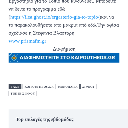
Εργαστήριο για το Τοπίο που κινδυνεύει. Μπορείτε
να δείτε το πρόγραμμα εδώ
(
https://flea.ghost.io/ergasterio-gia-to-topio/
)και να
το παρακολουθήσετε από μακριά από εδώ.Την αφίσα
σχεδίασε η Στεφανια Βλαστάρη
www.prismafm.gr
Διαφήμιση
TAGS
KAIPOUTHEOS.GR
ΜΟΝΟΠΆΤΙΑ
ΣΊΦΝΟΣ
ΤΟΠΙΟ ΣΙΦΝΟΥ
Top επιλογές της εβδομάδας