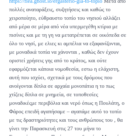
https://flea.ghost.io/ergasterio-gia-to-topiο
Μετά απο
πολλές αναταράξεις, συζητήσεις και καθώς το
χειροποίητο, εύθραυστο τοπίο του νησιού αλλάζει
από μέρα σε μέρα από νέα υπερμεγέθη κτίρια με
πισίνες και με τη γη να μετατρέπεται σε οικόπεδα σε
όλο το νησί, με ελιες κι αμπέλια να εξαφανίζονται,
με μοναδικά τοπία να χάνονται , καθώς δεν έχουν
οριστεί χρήσεις γης από το κράτος, και ούτε
εφαρμόζεται κάποια νομοθεσία, εστω η ελάχιστη,
αυτή που ισχύει, σχετικά με τους δρόμους που
ανοίγονται δίπλα σε αρχαία μονοπάτια η το πως
χτίζεις δίπλα σε μνημεία, σε τοποθεσίες
μοναδικέςμε περιβόλια και νερό όπως η Πουλάτη, ο
Φάρος επειδή αγαπήσαμε – αγαπάμε αυτό το τοπίο
με τις δραστηριότητες και τους ανθρώπους του , θα
γίνει την Παρασκευή στις 27 του μήνα το