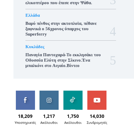
ελικοπτέρου που έπεσε στην Ψάθα.
Ελλάδα
Βαρύ πένθος στην ακτοπλοϊα, πέθανε
ξαφνικά ο 56χρονος ύπαρχος του
Superferry
Κυκλάδες
Παναγία Παντοχαρά-Το εκκλησάκι του
Οδυσσέα Ελύτη στην Σίκινο.Ένα
μπαλκόνι στο Αιγαίο.Βίντεο
18,209
1,217
1,750
14,030
Υποστηρικτές
Ακόλουθοι
Ακόλουθοι
Συνδρομητές