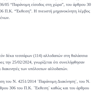
36/05 “Παράνομη είσοδος στη χώρα”, του άρθρου 30
306 Π.Κ. “Έκθεση”. Η πνευστή μηχανοκίνητη λέμβος
μένων.
ατόν δέκα τεσσάρων (114) αλλοδαπών στη θαλάσσια
ρες την 25/02/2024, γνωρίζεται ότι συνελήφθησαν
οι διακινητές των υπόλοιπων αλλοδαπών.
ση του Ν. 4251/2014 ¨Παράνομη Διακίνηση¨, του Ν.
θρου 306 του Π.Κ. ¨Έκθεση¨ καθώς και του άρθρου