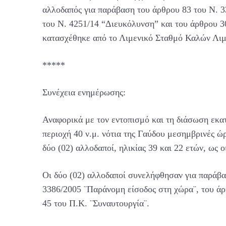
αλλοδαπός για παράβαση του άρθρου 83 του Ν. 3
του Ν. 4251/14 “Διευκόλυνση” και του άρθρου 
κατασχέθηκε από το Λιμενικό Σταθμό Καλών Λι
*****
Συνέχεια ενημέρωσης:
Αναφορικά με τον εντοπισμό και τη διάσωση εκ
περιοχή 40 ν.μ. νότια της Γαύδου μεσημβρινές ώ
δύο (02) αλλοδαποί, ηλικίας 39 και 22 ετών, ως 
Οι δύο (02) αλλοδαποί συνελήφθησαν για παράβα
3386/2005 ¨Παράνομη είσοδος στη χώρα¨, του άρ
45 του Π.Κ. ¨Συναυτουργία¨.