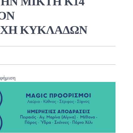
ΗΝ ΜΙΚΤΗ Κ14
ΟΝ
ΡΧΗ ΚΥΚΛΑΔΩΝ
φήμιση