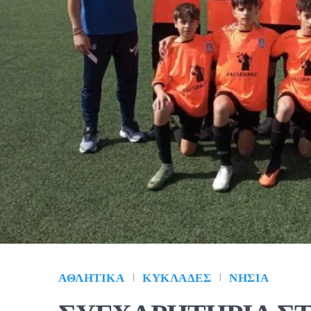
ΑΘΛΗΤΙΚΆ
ΚΥΚΛΆΔΕΣ
ΝΗΣΙΆ