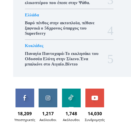
ελικοπτέρου που έπεσε στην Ψάθα.
Ελλάδα
Βαρύ πένθος στην ακτοπλοϊα, πέθανε
ξαφνικά ο 56χρονος ύπαρχος του
Superferry
Κυκλάδες
Παναγία Παντοχαρά-Το εκκλησάκι του
Οδυσσέα Ελύτη στην Σίκινο.Ένα
μπαλκόνι στο Αιγαίο.Βίντεο
18,209
1,217
1,748
14,030
Υποστηρικτές
Ακόλουθοι
Ακόλουθοι
Συνδρομητές