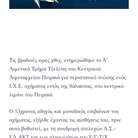
Τις βραδινές ώρες χθες, ενημερώθηκε το Α΄
Λιμενικό Τμήμα Τζελέπη του Κεντρικού
Λιμεναρχείου Πειραιά για περιστατικό πτώσης ενός
Ι.Χ.Ε. οχήματος εντός της θάλασσας, στο κεντρικό
λιμάνι του Πειραιά.
Ο 53χρονος οδηγός και μοναδικός επιβαίνων του
οχήματος, εξήλθε έχοντας τις αισθήσεις του, πριν
αυτό βυθιστεί, με τη συνδρομή στελεχών Λ.Σ.-
ΕΛ.ΑΚΤ και των πληρωμάτων του Ε/Γ-Τ/Χ