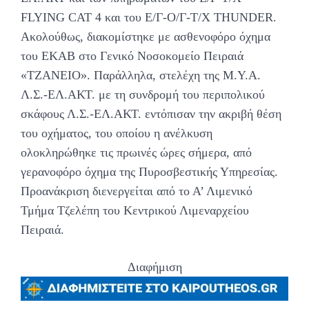
FLYING CAT 4 και του Ε/Γ-Ο/Γ-Τ/Χ THUNDER.
Ακολούθως, διακομίστηκε με ασθενοφόρο όχημα
του ΕΚΑΒ στο Γενικό Νοσοκομείο Πειραιά
«ΤΖΑΝΕΙΟ». Παράλληλα, στελέχη της Μ.Υ.Α.
Λ.Σ.-ΕΛ.ΑΚΤ. με τη συνδρομή του περιπολικού
σκάφους Λ.Σ.-ΕΛ.ΑΚΤ. εντόπισαν την ακριβή θέση
του οχήματος, του οποίου η ανέλκυση
ολοκληρώθηκε τις πρωινές ώρες σήμερα, από
γερανοφόρο όχημα της Πυροσβεστικής Υπηρεσίας.
Προανάκριση διενεργείται από το Α’ Λιμενικό
Τμήμα Τζελέπη του Κεντρικού Λιμεναρχείου
Πειραιά.
Διαφήμιση