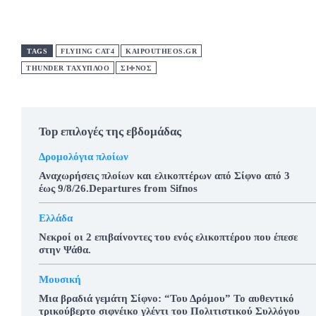
TAGS
FLYIING CAT4
KAIPOUTHEOS.GR
THUNDER ΤΑΧΥΠΛΟΟ
ΣΊΦΝΟΣ
Top επιλογές της εβδομάδας
Δρομολόγια πλοίων
Αναχωρήσεις πλοίων και ελικοπτέρων από Σίφνο από 3
έως 9/8/26.Departures from Sifnos
Ελλάδα
Νεκροί οι 2 επιβαίνοντες του ενός ελικοπτέρου που έπεσε
στην Ψάθα.
Μουσική
Μια βραδιά γεμάτη Σίφνο: “Του Δρόμου” Το αυθεντικό
τρικούβερτο σιφνέικο γλέντι του Πολιτιστικού Συλλόγου