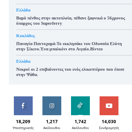
Ελλάδα
Βαρύ πένθος στην ακτοπλοϊα, πέθανε ξαφνικά ο 56χρονος
ύπαρχος του Superferry
Κυκλάδες
Παναγία Παντοχαρά-Το εκκλησάκι του Οδυσσέα Ελύτη
στην Σίκινο.Ένα μπαλκόνι στο Αιγαίο.Βίντεο
Ελλάδα
Νεκροί οι 2 επιβαίνοντες του ενός ελικοπτέρου που έπεσε
στην Ψάθα.
18,209
1,217
1,742
14,030
Υποστηρικτές
Ακόλουθοι
Ακόλουθοι
Συνδρομητές