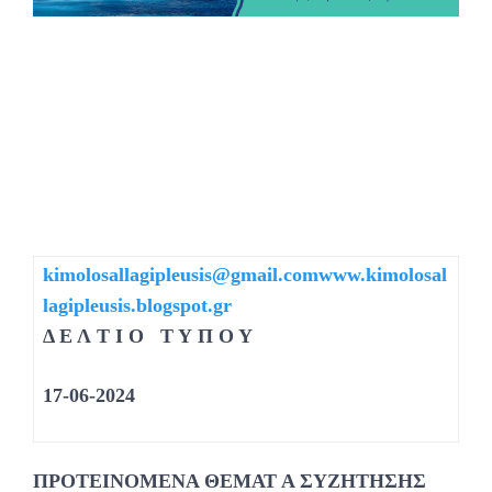
kimolosallagipleusis@gmail.com
www.kimolosal
lagipleusis.blogspot.gr
Δ Ε Λ Τ Ι Ο Τ Υ Π Ο Υ
17-06-2024
ΠΡΟΤΕΙΝΟΜΕΝΑ ΘΕΜΑΤ Α ΣΥΖΗΤΗΣΗΣ