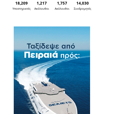
18,209
1,217
1,757
14,030
Υποστηρικτές
Ακόλουθοι
Ακόλουθοι
Συνδρομητές