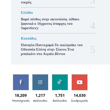
νεκρός
Ελλάδα
Βαρύ πένθος στην ακτοπλοϊα, πέθανε
ξαφνικά ο 56χρονος ύπαρχος του
Superferry
Κυκλάδες
Παναγία Παντοχαρά-Το εκκλησάκι του
Οδυσσέα Ελύτη στην Σίκινο.Ένα
μπαλκόνι στο Αιγαίο.Βίντεο
18,209
1,217
1,751
14,030
Υποστηρικτές
Ακόλουθοι
Ακόλουθοι
Συνδρομητές