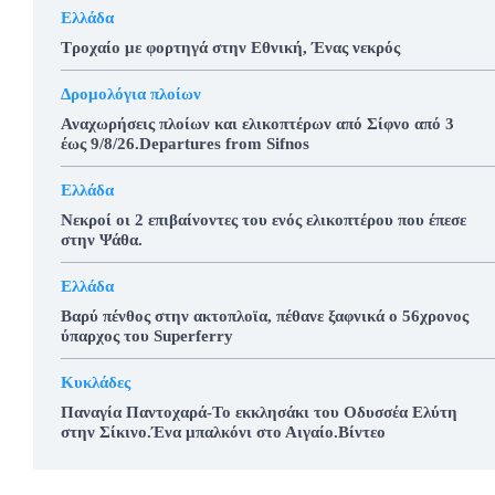
Ελλάδα
Τροχαίο με φορτηγά στην Εθνική, Ένας νεκρός
Δρομολόγια πλοίων
Αναχωρήσεις πλοίων και ελικοπτέρων από Σίφνο από 3
έως 9/8/26.Departures from Sifnos
Ελλάδα
Νεκροί οι 2 επιβαίνοντες του ενός ελικοπτέρου που έπεσε
στην Ψάθα.
Ελλάδα
Βαρύ πένθος στην ακτοπλοϊα, πέθανε ξαφνικά ο 56χρονος
ύπαρχος του Superferry
Κυκλάδες
Παναγία Παντοχαρά-Το εκκλησάκι του Οδυσσέα Ελύτη
στην Σίκινο.Ένα μπαλκόνι στο Αιγαίο.Βίντεο