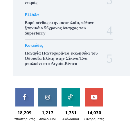
νεκρός
Ελλάδα
Βαρύ πένθος στην ακτοπλοϊα, πέθανε
ξαφνικά ο 56χρονος ύπαρχος του
Superferry
Κυκλάδες
Παναγία Παντοχαρά-Το εκκλησάκι του
Οδυσσέα Ελύτη στην Σίκινο.Ένα
μπαλκόνι στο Αιγαίο.Βίντεο
18,209
1,217
1,751
14,030
Υποστηρικτές
Ακόλουθοι
Ακόλουθοι
Συνδρομητές