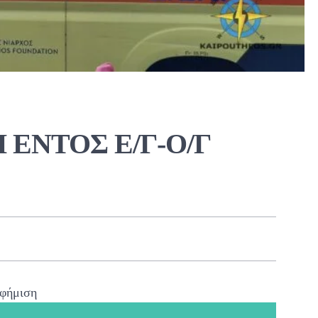
 ΕΝΤΟΣ Ε/Γ-Ο/Γ
φήμιση