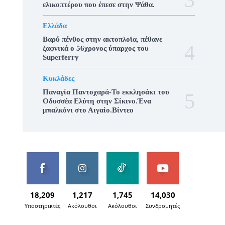
ελικοπτέρου που έπεσε στην Ψάθα.
Ελλάδα
Βαρύ πένθος στην ακτοπλοϊα, πέθανε
ξαφνικά ο 56χρονος ύπαρχος του
Superferry
Κυκλάδες
Παναγία Παντοχαρά-Το εκκλησάκι του
Οδυσσέα Ελύτη στην Σίκινο.Ένα
μπαλκόνι στο Αιγαίο.Βίντεο
18,209
1,217
1,745
14,030
Υποστηρικτές
Ακόλουθοι
Ακόλουθοι
Συνδρομητές