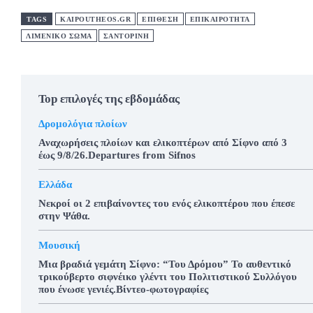
TAGS
KAIPOUTHEOS.GR
ΕΠΙΘΕΣΗ
ΕΠΙΚΑΙΡΟΤΗΤΑ
ΛΙΜΕΝΙΚΟ ΣΩΜΑ
ΣΑΝΤΟΡΊΝΗ
Top επιλογές της εβδομάδας
Δρομολόγια πλοίων
Αναχωρήσεις πλοίων και ελικοπτέρων από Σίφνο από 3
έως 9/8/26.Departures from Sifnos
Ελλάδα
Νεκροί οι 2 επιβαίνοντες του ενός ελικοπτέρου που έπεσε
στην Ψάθα.
Μουσική
Μια βραδιά γεμάτη Σίφνο: “Του Δρόμου” Το αυθεντικό
τρικούβερτο σιφνέικο γλέντι του Πολιτιστικού Συλλόγου
που ένωσε γενιές.Βίντεο-φωτογραφίες