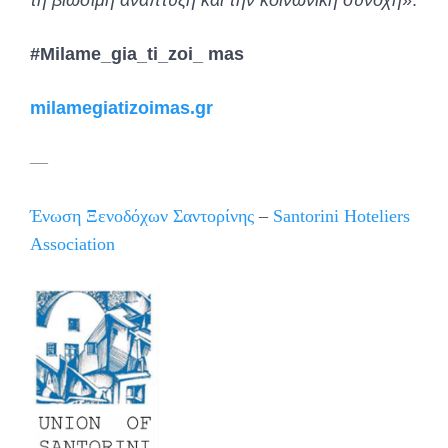
τη βιώσιμη ανάπτυξη και την κοινωνική συνοχή
».
#Milame_gia_ti_zoi_ mas
milamegiatizoimas.gr
—
Ένωση Ξενοδόχων Σαντορίνης
–
Santorini Hoteliers
Association