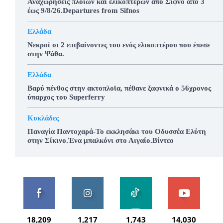
Αναχωρήσεις πλοίων και ελικοπτέρων από Σίφνο από 3
έως 9/8/26.Departures from Sifnos
Ελλάδα
Νεκροί οι 2 επιβαίνοντες του ενός ελικοπτέρου που έπεσε
στην Ψάθα.
Ελλάδα
Βαρύ πένθος στην ακτοπλοϊα, πέθανε ξαφνικά ο 56χρονος
ύπαρχος του Superferry
Κυκλάδες
Παναγία Παντοχαρά-Το εκκλησάκι του Οδυσσέα Ελύτη
στην Σίκινο.Ένα μπαλκόνι στο Αιγαίο.Βίντεο
18,209
1,217
1,743
14,030