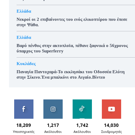
Ελλάδα
Νεκροί οι 2 επιβαίνοντες του ενός ελικοπτέρου που έπεσε
στην Ψάθα.
Ελλάδα
Βαρύ πένθος στην ακτοπλοϊα, πέθανε ξαφνικά ο 56χρονος
ύπαρχος του Superferry
Κυκλάδες
Παναγία Παντοχαρά-Το εκκλησάκι του Οδυσσέα Ελύτη
στην Σίκινο.Ένα μπαλκόνι στο Αιγαίο.Βίντεο
18,209
1,217
1,742
14,030
Υποστηρικτές
Ακόλουθοι
Ακόλουθοι
Συνδρομητές