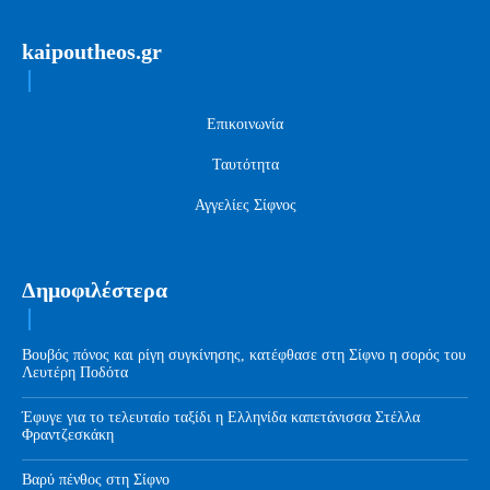
kaipoutheos.gr
Επικοινωνία
Ταυτότητα
Αγγελίες Σίφνος
Δημοφιλέστερα
Βουβός πόνος και ρίγη συγκίνησης, κατέφθασε στη Σίφνο η σορός του
Λευτέρη Ποδότα
Έφυγε για το τελευταίο ταξίδι η Ελληνίδα καπετάνισσα Στέλλα
Φραντζεσκάκη
Βαρύ πένθος στη Σίφνο