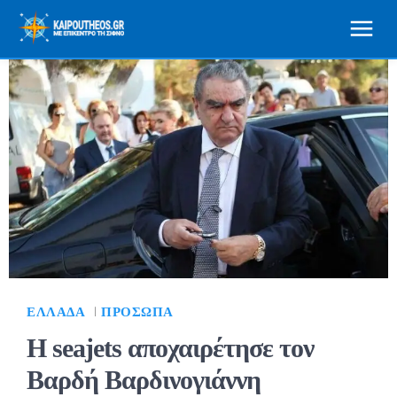
ΕΛΛΆΔΑ
ΠΡΌΣΩΠΑ
Η seajets αποχαιρέτησε τον
Βαρδή Βαρδινoγιάννη