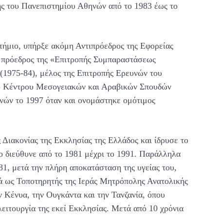
ής του Πανεπιστημίου Αθηνών από το 1983 έως το
τήμιο, υπήρξε ακόμη Αντιπρόεδρος της Εφορείας
, πρόεδρος της «Επιτροπής Συμπαραστάσεως
1975-84), μέλος της Επιτροπής Ερευνών του
ου Kέντρου Μεσογειακών και Αραβικών Σπουδών
νών το 1997 όταν και ονομάστηκε ομότιμος
 Διακονίας της Εκκλησίας της Ελλάδος και ίδρυσε το
ο διεύθυνε από το 1981 μέχρι το 1991. Παράλληλα
81, μετά την πλήρη αποκατάσταση της υγείας του,
ρά ως Τοποτηρητής της Ιεράς Μητρόπολης Ανατολικής
ν Κένυα, την Ουγκάντα και την Τανζανία, όπου
ειτουργία της εκεί Εκκλησίας. Μετά από 10 χρόνια