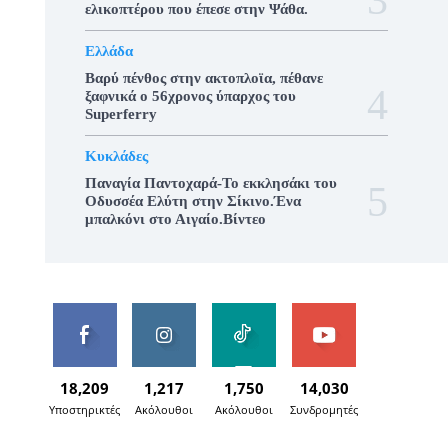
ελικοπτέρου που έπεσε στην Ψάθα.
Ελλάδα
Βαρύ πένθος στην ακτοπλοϊα, πέθανε
ξαφνικά ο 56χρονος ύπαρχος του
Superferry
Κυκλάδες
Παναγία Παντοχαρά-Το εκκλησάκι του
Οδυσσέα Ελύτη στην Σίκινο.Ένα
μπαλκόνι στο Αιγαίο.Βίντεο
18,209
1,217
1,750
14,030
Υποστηρικτές
Ακόλουθοι
Ακόλουθοι
Συνδρομητές