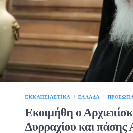
ΕΚΚΛΗΣΙΑΣΤΙΚΆ
ΕΛΛΆΔΑ
ΠΡΌΣΩΠ
Εκοιμήθη ο Αρχιεπίσκ
Δυρραχίου και πάσης 