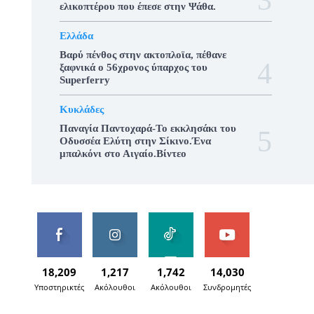
ελικοπτέρου που έπεσε στην Ψάθα.
Ελλάδα
Βαρύ πένθος στην ακτοπλοϊα, πέθανε
ξαφνικά ο 56χρονος ύπαρχος του
Superferry
Κυκλάδες
Παναγία Παντοχαρά-Το εκκλησάκι του
Οδυσσέα Ελύτη στην Σίκινο.Ένα
μπαλκόνι στο Αιγαίο.Βίντεο
18,209
1,217
1,742
14,030
Υποστηρικτές
Ακόλουθοι
Ακόλουθοι
Συνδρομητές