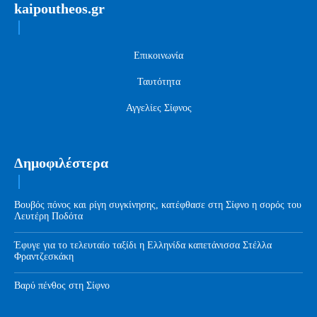
kaipoutheos.gr
Επικοινωνία
Ταυτότητα
Αγγελίες Σίφνος
Δημοφιλέστερα
Βουβός πόνος και ρίγη συγκίνησης, κατέφθασε στη Σίφνο η σορός του
Λευτέρη Ποδότα
Έφυγε για το τελευταίο ταξίδι η Ελληνίδα καπετάνισσα Στέλλα
Φραντζεσκάκη
Βαρύ πένθος στη Σίφνο