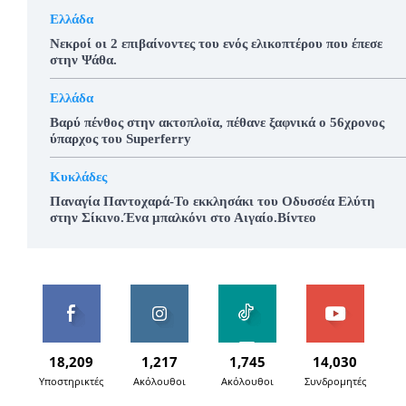
Ελλάδα
Νεκροί οι 2 επιβαίνοντες του ενός ελικοπτέρου που έπεσε
στην Ψάθα.
Ελλάδα
Βαρύ πένθος στην ακτοπλοϊα, πέθανε ξαφνικά ο 56χρονος
ύπαρχος του Superferry
Κυκλάδες
Παναγία Παντοχαρά-Το εκκλησάκι του Οδυσσέα Ελύτη
στην Σίκινο.Ένα μπαλκόνι στο Αιγαίο.Βίντεο
18,209
1,217
1,745
14,030
Υποστηρικτές
Ακόλουθοι
Ακόλουθοι
Συνδρομητές