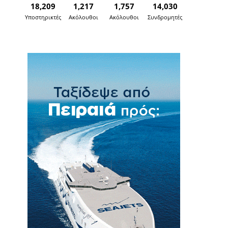
18,209
1,217
1,757
14,030
Υποστηρικτές
Ακόλουθοι
Ακόλουθοι
Συνδρομητές