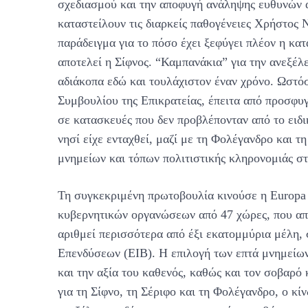
σχεδιασμού και την αποφυγή ανάληψης ευθυνών απ
καταστείλουν τις διαρκείς παθογένειες Χρήστο
παράδειγμα για το πόσο έχει ξεφύγει πλέον η κα
αποτελεί η Σίφνος. “Καμπανάκια” για την ανεξέλ
αδιάκοπα εδώ και τουλάχιστον έναν χρόνο. Ωστό
Συμβουλίου της Επικρατείας, έπειτα από προσφυγ
σε κατασκευές που δεν προβλέπονταν από το ειδ
νησί είχε ενταχθεί, μαζί με τη Φολέγανδρο και τ
μνημείων και τόπων πολιτιστικής κληρονομιάς σ
Τη συγκεκριμένη πρωτοβουλία κινούσε η Europa
κυβερνητικών οργανώσεων από 47 χώρες, που απο
αριθμεί περισσότερα από έξι εκατομμύρια μέλη,
Επενδύσεων (EIB). Η επιλογή των επτά μνημείων
και την αξία του καθενός, καθώς και τον σοβαρό
για τη Σίφνο, τη Σέριφο και τη Φολέγανδρο, ο κί