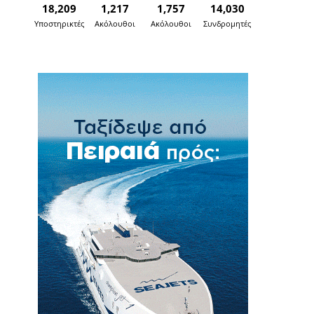
18,209
1,217
1,757
14,030
Υποστηρικτές
Ακόλουθοι
Ακόλουθοι
Συνδρομητές