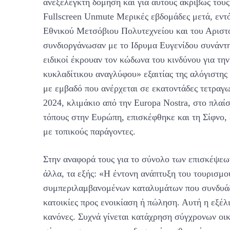
ανεξέλεγκτη δόμηση και για αυτούς ακριβώς του
Fullscreen Unmute Μερικές εβδομάδες μετά, εντό
Εθνικού Μετσόβιου Πολυτεχνείου και του Αριστ
συνδιοργάνωσαν με το Ιδρυμα Ευγενίδου συνάντη
ειδικοί έκρουαν τον κώδωνα του κινδύνου για τη
κυκλαδίτικου αναγλύφου» εξαιτίας της αλόγιστης
με εμβαδό που ανέρχεται σε εκατοντάδες τετραγω
2024, κλιμάκιο από την Europa Nostra, στο πλαί
τόπους στην Ευρώπη, επισκέφθηκε και τη Σίφνο,
με τοπικούς παράγοντες.
Στην αναφορά τους για το σύνολο των επισκέψε
άλλα, τα εξής: «Η έντονη ανάπτυξη του τουρισμ
συμπεριλαμβανομένων καταλυμάτων που συνδυάζ
κατοικίες προς ενοικίαση ή πώληση. Αυτή η εξέλι
κανόνες. Συχνά γίνεται κατάχρηση σύγχρονων οι