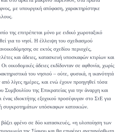
 και στο αρκετά μακρινό παρελθόν, στα πρώτα
ίφνος, με υπουργική απόφαση, χαρακτηρίστηκε
λλους.
πίο της επιτρέπεται μόνο με ειδικό χωροταξικό
θεί για το νησί. Η έλλειψη του σχεδιασμού
ανοικοδόμησης σε εκτός σχεδίου περιοχές,
μελέτες και άδειες, κατασκευή υποσκαφών κτιρίων και
 Οι οικοδομικές άδειες εκδίδονταν σε αφθονία, χωρίς
ακτηριστικά του νησιού – ούτε, φυσικά, η ικανότητά
 από λίγες ημέρες, και ενώ έχουν προηγηθεί τόσα
υ Συμβουλίου της Επικρατείας για την άναρχη και
ι ένας ιδιοκτήτης εξοχικού προσέφυγαν στο ΣτΕ για
υή συγκροτημάτων υπόσκαφων κατοικιών.
βάζει φρένο σε δύο κατασκευές, «η υλοποίηση των
σιογνωμία της Σίφνου και θα επιφέρει ανεπανόρθωτη