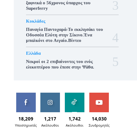
ξαφνικά ο 56χρονος ύπαρχος του
Superferry
Κυκλάδες
Παναγία Παντοχαρά-Το εκκλησάκι του
Οδυσσέα Ελύτη στην Σίκινο.Ένα
μπαλκόνι στο Αιγαίο.Βίντεο
Ελλάδα
Νεκροί οι 2 επιβαίνοντες του ενός
ελικοπτέρου που έπεσε στην Ψάθα.
18,209
1,217
1,742
14,030
Υποστηρικτές
Ακόλουθοι
Ακόλουθοι
Συνδρομητές