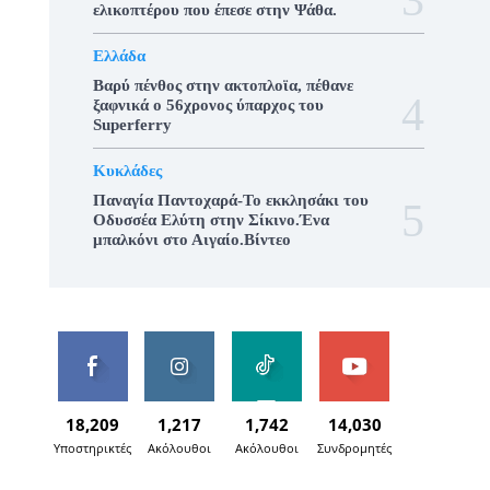
ελικοπτέρου που έπεσε στην Ψάθα.
Ελλάδα
Βαρύ πένθος στην ακτοπλοϊα, πέθανε
ξαφνικά ο 56χρονος ύπαρχος του
Superferry
Κυκλάδες
Παναγία Παντοχαρά-Το εκκλησάκι του
Οδυσσέα Ελύτη στην Σίκινο.Ένα
μπαλκόνι στο Αιγαίο.Βίντεο
18,209
1,217
1,742
14,030
Υποστηρικτές
Ακόλουθοι
Ακόλουθοι
Συνδρομητές