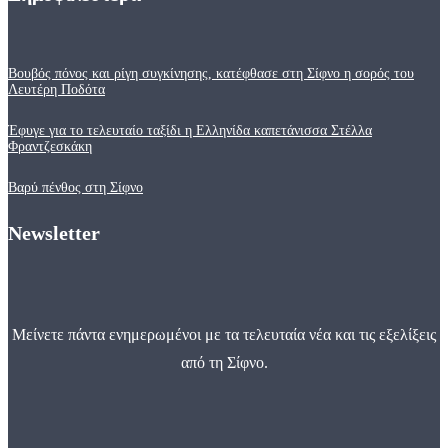
Βουβός πόνος και ρίγη συγκίνησης, κατέφθασε στη Σίφνο η σορός του
Λευτέρη Ποδότα
Έφυγε για το τελευταίο ταξίδι η Ελληνίδα καπετάνισσα Στέλλα
Φραντζεσκάκη
Βαρύ πένθος στη Σίφνο
Newsletter
Μείνετε πάντα ενημερωμένοι με τα τελευταία νέα και τις εξελίξεις
από τη Σίφνο.