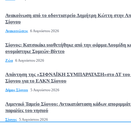
Ανακοίνωση από το οδοντιατρείο Δημήτρη Κώττη στην Α
Σίφνου
Ανακοινώσεις
6 Αυγούστου 2026
Σίφνος: Κατσικάκι υιοθετήθηκε από την φάρμα Λουμίδη κ
ονομάστηκε Συμεών-Βίντεο
Ζώα
6 Αυγούστου 2026
Απάντηση της «ΣΙΦΝΑΪΚΗ ΣΥΜΠΑΡΑΤΑΞΗ»στο ΔΤ του
Σίφνου για το ΕΑΚΝ Σίφνου
Δήμος Σίφνου
5 Αυγούστου 2026
Λιμενικό Ταμείο Σίφνου: Αντικατάσταση κάδων αποριμμάτ
παραλίες του νησιού
Σίφνος
5 Αυγούστου 2026