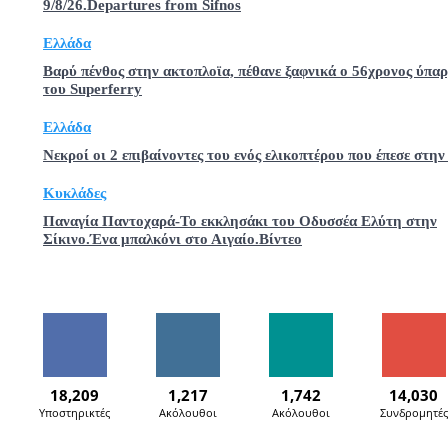
9/8/26.Departures from Sifnos
Ελλάδα
Βαρύ πένθος στην ακτοπλοϊα, πέθανε ξαφνικά ο 56χρονος ύπα
του Superferry
Ελλάδα
Νεκροί οι 2 επιβαίνοντες του ενός ελικοπτέρου που έπεσε στην
Κυκλάδες
Παναγία Παντοχαρά-Το εκκλησάκι του Οδυσσέα Ελύτη στην
Σίκινο.Ένα μπαλκόνι στο Αιγαίο.Βίντεο
18,209
1,217
1,742
14,030
Υποστηρικτές
Ακόλουθοι
Ακόλουθοι
Συνδρομητές