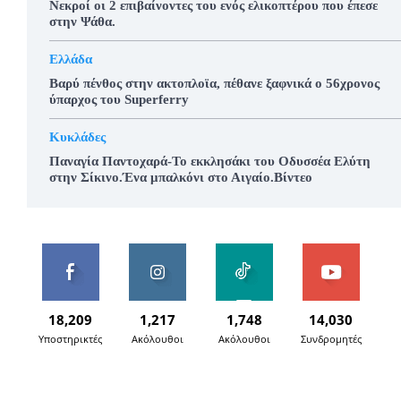
Νεκροί οι 2 επιβαίνοντες του ενός ελικοπτέρου που έπεσε
στην Ψάθα.
Ελλάδα
Βαρύ πένθος στην ακτοπλοϊα, πέθανε ξαφνικά ο 56χρονος
ύπαρχος του Superferry
Κυκλάδες
Παναγία Παντοχαρά-Το εκκλησάκι του Οδυσσέα Ελύτη
στην Σίκινο.Ένα μπαλκόνι στο Αιγαίο.Βίντεο
18,209
1,217
1,748
14,030
Υποστηρικτές
Ακόλουθοι
Ακόλουθοι
Συνδρομητές