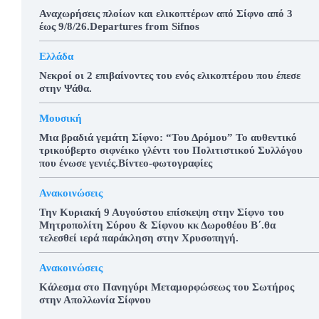
Αναχωρήσεις πλοίων και ελικοπτέρων από Σίφνο από 3
έως 9/8/26.Departures from Sifnos
Ελλάδα
Νεκροί οι 2 επιβαίνοντες του ενός ελικοπτέρου που έπεσε
στην Ψάθα.
Μουσική
Μια βραδιά γεμάτη Σίφνο: “Του Δρόμου” Το αυθεντικό
τρικούβερτο σιφνέικο γλέντι του Πολιτιστικού Συλλόγου
που ένωσε γενιές.Βίντεο-φωτογραφίες
Ανακοινώσεις
Την Κυριακή 9 Αυγούστου επίσκεψη στην Σίφνο του
Μητροπολίτη Σύρου & Σίφνου κκ Δωροθέου Β΄.θα
τελεσθεί ιερά παράκληση στην Χρυσοπηγή.
Ανακοινώσεις
Κάλεσμα στο Πανηγύρι Μεταμορφώσεως του Σωτήρος
στην Απολλωνία Σίφνου