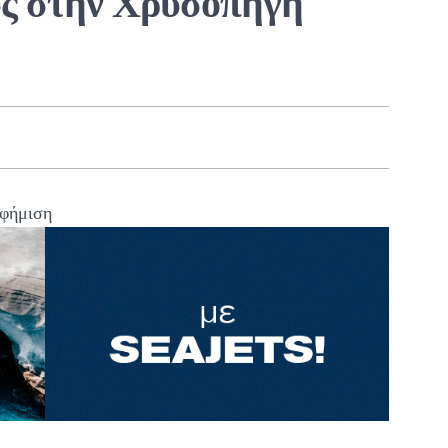
ς στην Χρυσοπηγή
φήμιση