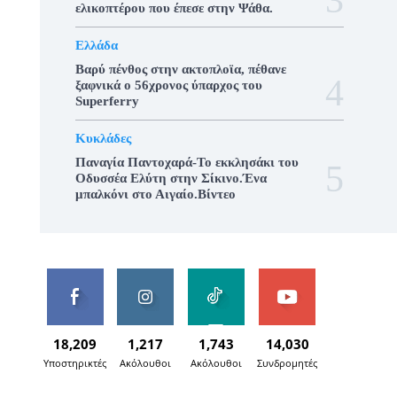
ελικοπτέρου που έπεσε στην Ψάθα.
Ελλάδα
Βαρύ πένθος στην ακτοπλοϊα, πέθανε
ξαφνικά ο 56χρονος ύπαρχος του
Superferry
Κυκλάδες
Παναγία Παντοχαρά-Το εκκλησάκι του
Οδυσσέα Ελύτη στην Σίκινο.Ένα
μπαλκόνι στο Αιγαίο.Βίντεο
18,209
1,217
1,743
14,030
Υποστηρικτές
Ακόλουθοι
Ακόλουθοι
Συνδρομητές