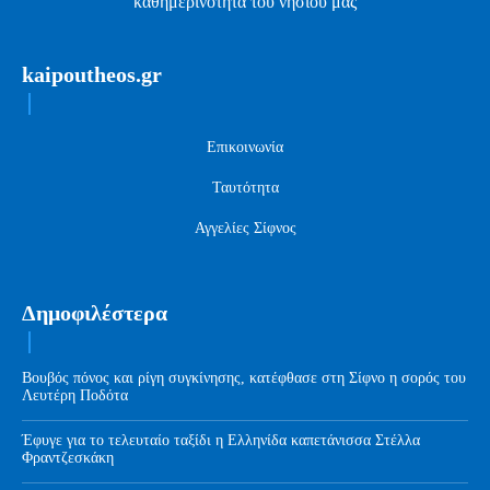
καθημερινότητα του νησιού μας
kaipoutheos.gr
Επικοινωνία
Ταυτότητα
Αγγελίες Σίφνος
Δημοφιλέστερα
Βουβός πόνος και ρίγη συγκίνησης, κατέφθασε στη Σίφνο η σορός του
Λευτέρη Ποδότα
Έφυγε για το τελευταίο ταξίδι η Ελληνίδα καπετάνισσα Στέλλα
Φραντζεσκάκη