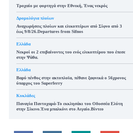
Τροχαίο με φορτηγά στην Εθνική, Ένας νεκρός
Δρομολόγια πλοίων
Αναχωρήσεις πλοίων και ελικοπτέρων από Σίφνο από 3
έως 9/8/26.Departures from Sifnos
Ελλάδα
Νεκροί οι 2 επιβαίνοντες του ενός ελικοπτέρου που έπεσε
στην Ψάθα.
Ελλάδα
Βαρύ πένθος στην ακτοπλοϊα, πέθανε ξαφνικά ο 56χρονος
ύπαρχος του Superferry
Κυκλάδες
Παναγία Παντοχαρά-Το εκκλησάκι του Οδυσσέα Ελύτη
στην Σίκινο.Ένα μπαλκόνι στο Αιγαίο.Βίντεο