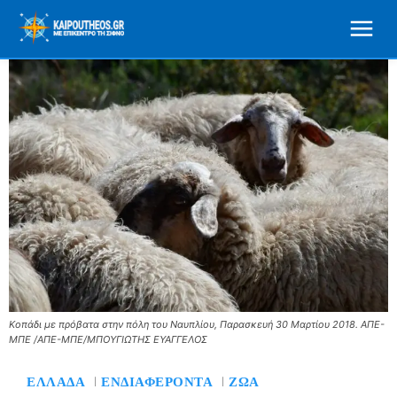
Κοπάδι με πρόβατα στην πόλη του Ναυπλίου, Παρασκευή 30 Μαρτίου 2018. ΑΠΕ-
ΜΠΕ /ΑΠΕ-ΜΠΕ/ΜΠΟΥΓΙΩΤΗΣ ΕΥΑΓΓΕΛΟΣ
ΕΛΛΆΔΑ
ΕΝΔΙΑΦΈΡΟΝΤΑ
ΖΏΑ