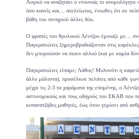
Λογικό να αναζητάει ο ντουνιάς το ανομολόγητο 
όσο κανείς και… ατελείωτος, ένιωθες ότι σε πείσ
βάθη του ποτηριού άλλες δύο.
Ο φραπές του θρυλικού Λέντζου έμοιαζε με… σνα
Παγκρατιώτες ξημεροβραδιάζονταν στις καρέκλες
δεν μπορούσαν να πιουν αλλού (και με καμία δύνα
Παγκρατιώτες είπαμε; Λάθος! Μολονότι η καφετέρ
άλλο μάλιστα), προσέλκυε πελάτες από κάθε γωνι
μέχρι τις 2-3 τα χαράματα της επομένης, ο Λέντζ
αστυνομικούς και τους οδηγούς του ΕΚΑΒ που π
κοπανατζήδες μαθητές, έως ότου γεμίσει από ανθ