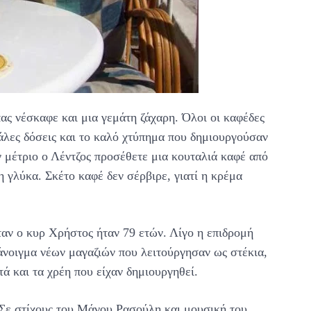
πας νέσκαφε και μια γεμάτη ζάχαρη. Όλοι οι καφέδες
γάλες δόσεις και το καλό χτύπημα που δημιουργούσαν
ν μέτριο ο Λέντζος προσέθετε μια κουταλιά καφέ από
η γλύκα. Σκέτο καφέ δεν σέρβιρε, γιατί η κρέμα
ταν ο κυρ Χρήστος ήταν 79 ετών. Λίγο η επιδρομή
 άνοιγμα νέων μαγαζιών που λειτούργησαν ως στέκια,
ά και τα χρέη που είχαν δημιουργηθεί.
. Σε στίχους του Μάνου Ρασούλη και μουσική του