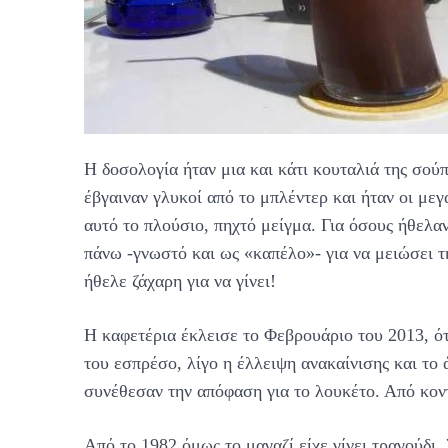
Η δοσολογία ήταν μια και κάτι κουταλιά της σού
έβγαιναν γλυκοί από το μπλέντερ και ήταν οι με
αυτό το πλούσιο, πηχτό μείγμα. Για όσους ήθελα
πάνω -γνωστό και ως «καπέλο»- για να μειώσει τ
ήθελε ζάχαρη για να γίνει!
Η καφετέρια έκλεισε το Φεβρουάριο του 2013, ό
του εσπρέσο, λίγο η έλλειψη ανακαίνισης και το
συνέθεσαν την απόφαση για το λουκέτο. Από κοντ
Από το 1982 όμως το μαγαζί είχε γίνει τραγούδι