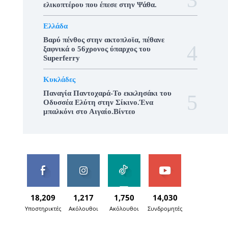
ελικοπτέρου που έπεσε στην Ψάθα.
Ελλάδα
Βαρύ πένθος στην ακτοπλοϊα, πέθανε
ξαφνικά ο 56χρονος ύπαρχος του
Superferry
Κυκλάδες
Παναγία Παντοχαρά-Το εκκλησάκι του
Οδυσσέα Ελύτη στην Σίκινο.Ένα
μπαλκόνι στο Αιγαίο.Βίντεο
18,209
1,217
1,750
14,030
Υποστηρικτές
Ακόλουθοι
Ακόλουθοι
Συνδρομητές