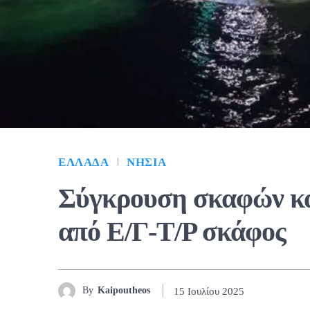
ΕΛΛΆΔΑ
ΝΗΣΙΆ
Σύγκρουση σκαφών κα
από Ε/Γ-Τ/Ρ σκάφος
By
Kaipoutheos
15 Ιουλίου 2025