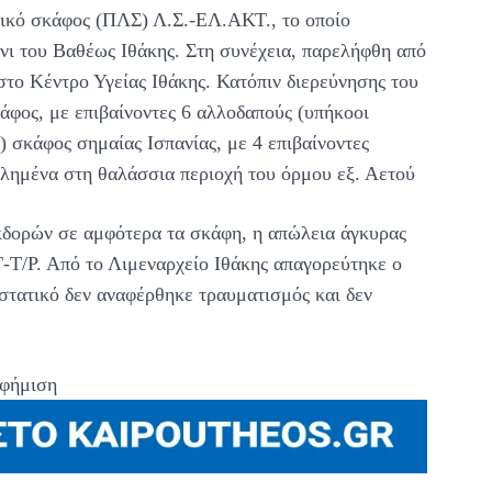
λικό σκάφος (ΠΛΣ) Λ.Σ.-ΕΛ.ΑΚΤ., το οποίο
άνι του Βαθέως Ιθάκης. Στη συνέχεια, παρελήφθη από
το Κέντρο Υγείας Ιθάκης. Κατόπιν διερεύνησης του
άφος, με επιβαίνοντες 6 αλλοδαπούς (υπήκοοι
) σκάφος σημαίας Ισπανίας, με 4 επιβαίνοντες
ολημένα στη θαλάσσια περιοχή του όρμου εξ. Αετού
δορών σε αμφότερα τα σκάφη, η απώλεια άγκυρας
Γ-Τ/Ρ. Από το Λιμεναρχείο Ιθάκης απαγορεύτηκε ο
τατικό δεν αναφέρθηκε τραυματισμός και δεν
φήμιση