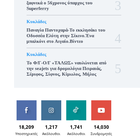
ξαφνικά ο 56χρονος ύπαρχος του
Superferry
Κυκλάδες
Παναγία Παντοχαρά-Το εκκλησάκι του
Οδυσσέα Ελύτη στην Σίκινο.Ένα
μπαλκόνι στο Αιγαίο.Βίντεο
Κυκλάδες
To Φ/Γ-Ο/Γ «ΤΑΛΩΣ» ναυλώνεται από
την seajets για δρομολόγια Πειραιάς,
Σέριφος, Σίφνος, Κίμωλος, Μήλος
18,209
1,217
1,741
14,030
Υποστηρικτές
Ακόλουθοι
Ακόλουθοι
Συνδρομητές