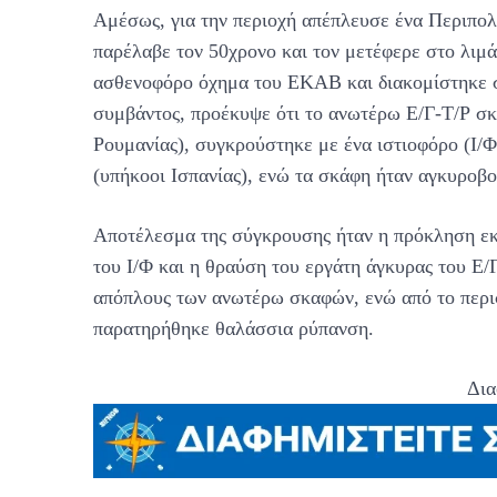
Αμέσως, για την περιοχή απέπλευσε ένα Περιπο
παρέλαβε τον 50χρονο και τον μετέφερε στο λιμ
ασθενοφόρο όχημα του ΕΚΑΒ και διακομίστηκε σ
συμβάντος, προέκυψε ότι το ανωτέρω Ε/Γ-Τ/Ρ σκ
Ρουμανίας), συγκρούστηκε με ένα ιστιοφόρο (Ι/Φ
(υπήκοοι Ισπανίας), ενώ τα σκάφη ήταν αγκυροβ
Αποτέλεσμα της σύγκρουσης ήταν η πρόκληση εκ
του Ι/Φ και η θραύση του εργάτη άγκυρας του Ε/
απόπλους των ανωτέρω σκαφών, ενώ από το περισ
παρατηρήθηκε θαλάσσια ρύπανση.
Δια