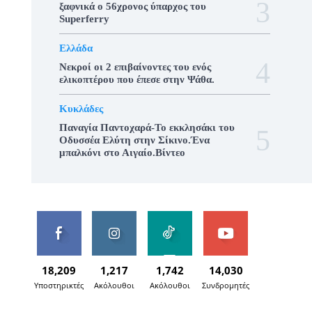
ξαφνικά ο 56χρονος ύπαρχος του
Superferry
Ελλάδα
Νεκροί οι 2 επιβαίνοντες του ενός
ελικοπτέρου που έπεσε στην Ψάθα.
Κυκλάδες
Παναγία Παντοχαρά-Το εκκλησάκι του
Οδυσσέα Ελύτη στην Σίκινο.Ένα
μπαλκόνι στο Αιγαίο.Βίντεο
18,209
1,217
1,742
14,030
Υποστηρικτές
Ακόλουθοι
Ακόλουθοι
Συνδρομητές