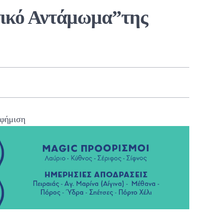
τικό Αντάμωμα”της
φήμιση