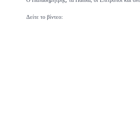
Ο Παπαδημήτρης, τα Παιδιά, οι Επιτρόποι και όλο
Δείτε το βίντεο: