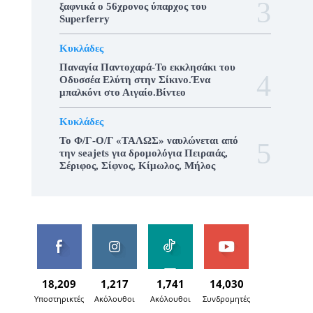
ξαφνικά ο 56χρονος ύπαρχος του
Superferry
Κυκλάδες
Παναγία Παντοχαρά-Το εκκλησάκι του
Οδυσσέα Ελύτη στην Σίκινο.Ένα
μπαλκόνι στο Αιγαίο.Βίντεο
Κυκλάδες
To Φ/Γ-Ο/Γ «ΤΑΛΩΣ» ναυλώνεται από
την seajets για δρομολόγια Πειραιάς,
Σέριφος, Σίφνος, Κίμωλος, Μήλος
18,209
1,217
1,741
14,030
Υποστηρικτές
Ακόλουθοι
Ακόλουθοι
Συνδρομητές