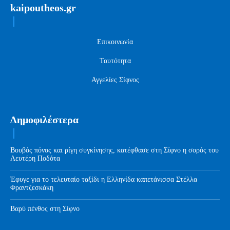
kaipoutheos.gr
Επικοινωνία
Ταυτότητα
Αγγελίες Σίφνος
Δημοφιλέστερα
Βουβός πόνος και ρίγη συγκίνησης, κατέφθασε στη Σίφνο η σορός του
Λευτέρη Ποδότα
Έφυγε για το τελευταίο ταξίδι η Ελληνίδα καπετάνισσα Στέλλα
Φραντζεσκάκη
Βαρύ πένθος στη Σίφνο