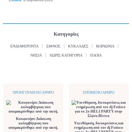
Κατηγορίες
ΕΝΔΙΑΦΈΡΟΝΤΑ
ΣΊΦΝΟΣ
ΚΥΚΛΆΔΕΣ
ΚΟΙΝΩΝΊΑ
ΝΗΣΙΆ
ΧΩΡΊΣ ΚΑΤΗΓΟΡΊΑ
ΠΛΟΊΑ
ΠΡΟΗΓΟΎΜΕΝΟ ΆΡΘΡΟ
ΕΠΌΜΕΝΟ ΆΡΘΡΟ
Κουφονήσι: Διάσωση
κολυμβήτριας που
Υπενθύμιση, διευκρινίσεις και
απομακρύνθηκε από την ακτή.
ενημέρωση από τον dj Fotisco
για το 2ο HELI PARTY στην