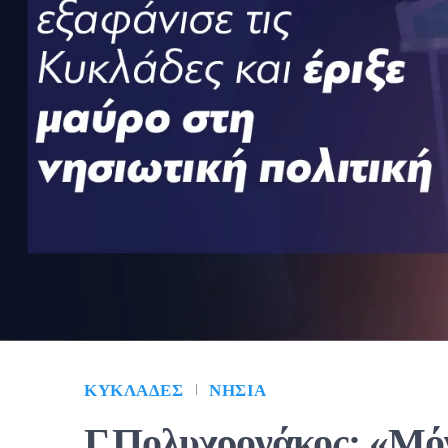
ΚΥΚΛΆΔΕΣ
ΝΗΣΙΆ
Γ.Πολυχρονάκος: «Μό