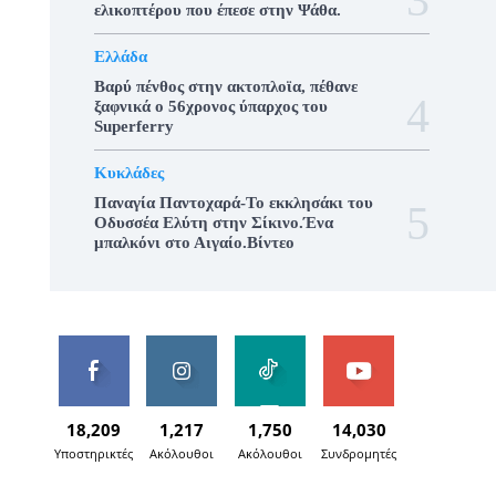
ελικοπτέρου που έπεσε στην Ψάθα.
Ελλάδα
Βαρύ πένθος στην ακτοπλοϊα, πέθανε
ξαφνικά ο 56χρονος ύπαρχος του
Superferry
Κυκλάδες
Παναγία Παντοχαρά-Το εκκλησάκι του
Οδυσσέα Ελύτη στην Σίκινο.Ένα
μπαλκόνι στο Αιγαίο.Βίντεο
18,209
1,217
1,750
14,030
Υποστηρικτές
Ακόλουθοι
Ακόλουθοι
Συνδρομητές