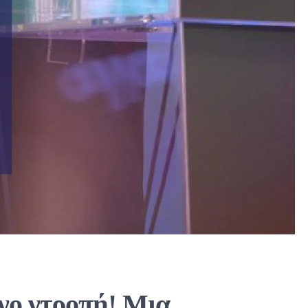
νο ντροπή! Μια