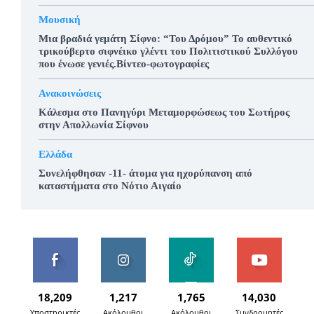
Μουσική
Μια βραδιά γεμάτη Σίφνο: “Του Δρόμου” Το αυθεντικό
τρικούβερτο σιφνέικο γλέντι του Πολιτιστικού Συλλόγου
που ένωσε γενιές.Βίντεο-φωτογραφίες
Ανακοινώσεις
Κάλεσμα στο Πανηγύρι Μεταμορφώσεως του Σωτήρος
στην Απολλωνία Σίφνου
Ελλάδα
Συνελήφθησαν -11- άτομα για ηχορύπανση από
καταστήματα στο Νότιο Αιγαίο
18,209
1,217
1,765
14,030
Υποστηρικτές
Ακόλουθοι
Ακόλουθοι
Συνδρομητές