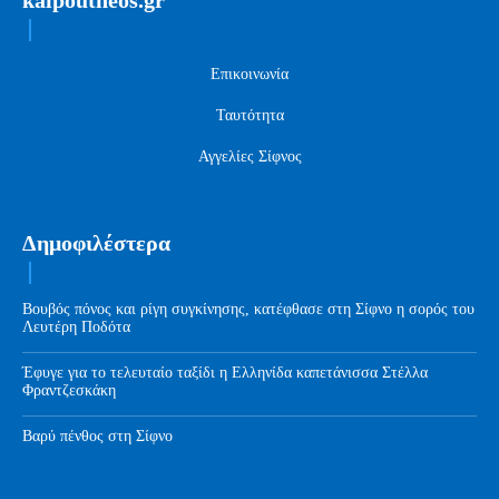
kaipoutheos.gr
Επικοινωνία
Ταυτότητα
Αγγελίες Σίφνος
Δημοφιλέστερα
Βουβός πόνος και ρίγη συγκίνησης, κατέφθασε στη Σίφνο η σορός του
Λευτέρη Ποδότα
Έφυγε για το τελευταίο ταξίδι η Ελληνίδα καπετάνισσα Στέλλα
Φραντζεσκάκη
Βαρύ πένθος στη Σίφνο