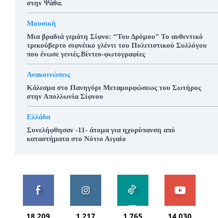
στην Ψάθα.
Μουσική
Μια βραδιά γεμάτη Σίφνο: “Του Δρόμου” Το αυθεντικό
τρικούβερτο σιφνέικο γλέντι του Πολιτιστικού Συλλόγου
που ένωσε γενιές.Βίντεο-φωτογραφίες
Ανακοινώσεις
Κάλεσμα στο Πανηγύρι Μεταμορφώσεως του Σωτήρος
στην Απολλωνία Σίφνου
Ελλάδα
Συνελήφθησαν -11- άτομα για ηχορύπανση από
καταστήματα στο Νότιο Αιγαίο
18,209
1,217
1,765
14,030