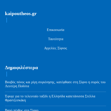
kaipoutheos.gr
Επικοινωνία
Ταυτότητα
Αγγελίες Σίφνος
Δημοφιλέστερα
Βουβός πόνος και ρίγη συγκίνησης, κατέφθασε στη Σίφνο η σορός του
Λευτέρη Ποδότα
Έφυγε για το τελευταίο ταξίδι η Ελληνίδα καπετάνισσα Στέλλα
Φραντζεσκάκη
Βαρύ πένθος στη Σίφνο