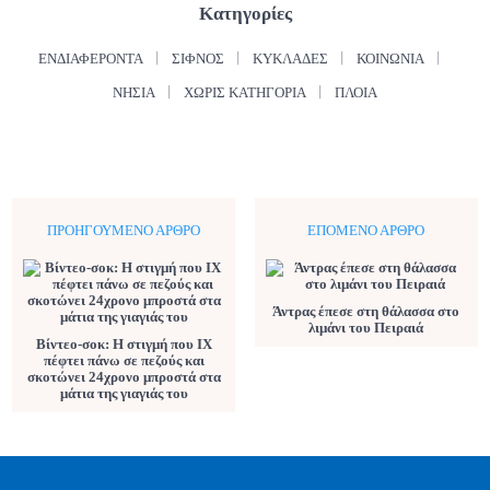
Κατηγορίες
ΕΝΔΙΑΦΈΡΟΝΤΑ
ΣΊΦΝΟΣ
ΚΥΚΛΆΔΕΣ
ΚΟΙΝΩΝΊΑ
ΝΗΣΙΆ
ΧΩΡΊΣ ΚΑΤΗΓΟΡΊΑ
ΠΛΟΊΑ
ΠΡΟΗΓΟΎΜΕΝΟ ΆΡΘΡΟ
ΕΠΌΜΕΝΟ ΆΡΘΡΟ
Άντρας έπεσε στη θάλασσα στο
λιμάνι του Πειραιά
Βίντεο-σοκ: Η στιγμή που ΙΧ
πέφτει πάνω σε πεζούς και
σκοτώνει 24χρονο μπροστά στα
μάτια της γιαγιάς του