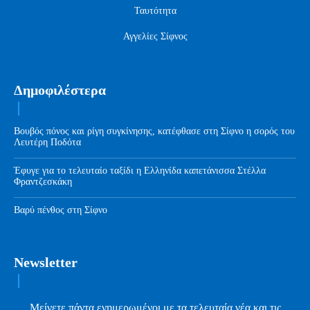
Ταυτότητα
Αγγελίες Σίφνος
Δημοφιλέστερα
Βουβός πόνος και ρίγη συγκίνησης, κατέφθασε στη Σίφνο η σορός του
Λευτέρη Ποδότα
Έφυγε για το τελευταίο ταξίδι η Ελληνίδα καπετάνισσα Στέλλα
Φραντζεσκάκη
Βαρύ πένθος στη Σίφνο
Newsletter
Μείνετε πάντα ενημερωμένοι με τα τελευταία νέα και τις