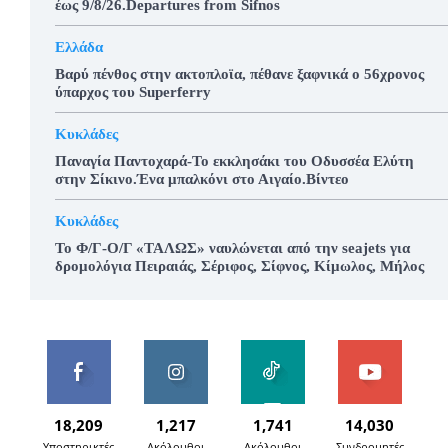
έως 9/8/26.Departures from Sifnos
Ελλάδα
Βαρύ πένθος στην ακτοπλοϊα, πέθανε ξαφνικά ο 56χρονος
ύπαρχος του Superferry
Κυκλάδες
Παναγία Παντοχαρά-Το εκκλησάκι του Οδυσσέα Ελύτη
στην Σίκινο.Ένα μπαλκόνι στο Αιγαίο.Βίντεο
Κυκλάδες
To Φ/Γ-Ο/Γ «ΤΑΛΩΣ» ναυλώνεται από την seajets για
δρομολόγια Πειραιάς, Σέριφος, Σίφνος, Κίμωλος, Μήλος
18,209
1,217
1,741
14,030
Υποστηρικτές
Ακόλουθοι
Ακόλουθοι
Συνδρομητές