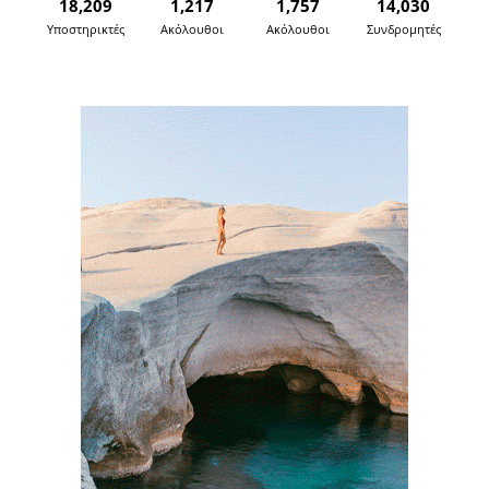
18,209
1,217
1,757
14,030
Υποστηρικτές
Ακόλουθοι
Ακόλουθοι
Συνδρομητές