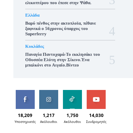
ελικοπτέρου που έπεσε στην Ψάθα.
Ελλάδα
Βαρύ πένθος στην ακτοπλοϊα, πέθανε
ξαφνικά ο 56χρονος ύπαρχος του
Superferry
Κυκλάδες
Παναγία Παντοχαρά-Το εκκλησάκι του
Οδυσσέα Ελύτη στην Σίκινο.Ένα
μπαλκόνι στο Αιγαίο.Βίντεο
18,209
1,217
1,750
14,030
Υποστηρικτές
Ακόλουθοι
Ακόλουθοι
Συνδρομητές