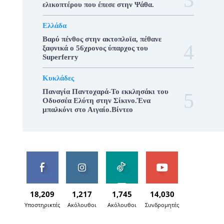
ελικοπτέρου που έπεσε στην Ψάθα.
Ελλάδα
Βαρύ πένθος στην ακτοπλοϊα, πέθανε
ξαφνικά ο 56χρονος ύπαρχος του
Superferry
Κυκλάδες
Παναγία Παντοχαρά-Το εκκλησάκι του
Οδυσσέα Ελύτη στην Σίκινο.Ένα
μπαλκόνι στο Αιγαίο.Βίντεο
18,209
1,217
1,745
14,030
Υποστηρικτές
Ακόλουθοι
Ακόλουθοι
Συνδρομητές