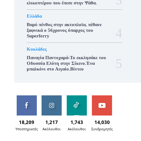
ελικοπτέρου που έπεσε στην Ψάθα.
Ελλάδα
Βαρύ πένθος στην ακτοπλοϊα, πέθανε
ξαφνικά ο 56χρονος ύπαρχος του
Superferry
Κυκλάδες
Παναγία Παντοχαρά-Το εκκλησάκι του
Οδυσσέα Ελύτη στην Σίκινο.Ένα
μπαλκόνι στο Αιγαίο.Βίντεο
18,209
1,217
1,743
14,030
Υποστηρικτές
Ακόλουθοι
Ακόλουθοι
Συνδρομητές