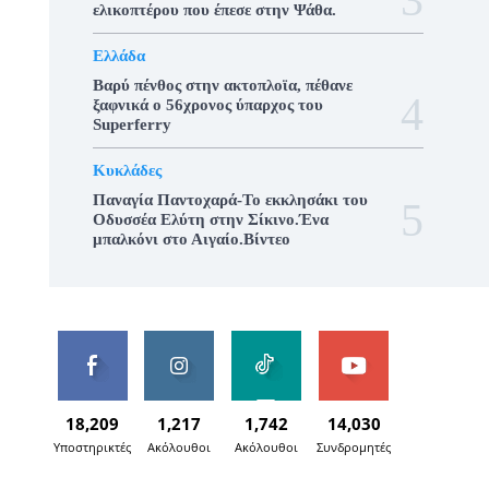
ελικοπτέρου που έπεσε στην Ψάθα.
Ελλάδα
Βαρύ πένθος στην ακτοπλοϊα, πέθανε
ξαφνικά ο 56χρονος ύπαρχος του
Superferry
Κυκλάδες
Παναγία Παντοχαρά-Το εκκλησάκι του
Οδυσσέα Ελύτη στην Σίκινο.Ένα
μπαλκόνι στο Αιγαίο.Βίντεο
18,209
1,217
1,742
14,030
Υποστηρικτές
Ακόλουθοι
Ακόλουθοι
Συνδρομητές