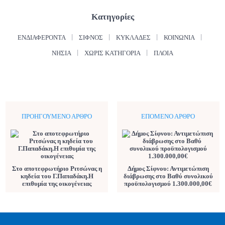
Κατηγορίες
ΕΝΔΙΑΦΈΡΟΝΤΑ
ΣΊΦΝΟΣ
ΚΥΚΛΆΔΕΣ
ΚΟΙΝΩΝΊΑ
ΝΗΣΙΆ
ΧΩΡΊΣ ΚΑΤΗΓΟΡΊΑ
ΠΛΟΊΑ
ΠΡΟΗΓΟΎΜΕΝΟ ΆΡΘΡΟ
ΕΠΌΜΕΝΟ ΆΡΘΡΟ
Στο αποτεφρωτήριο Ριτσώνας η
Δήμος Σίφνου: Αντιμετώπιση
κηδεία του Γ.Παπαδάκη.Η
διάβρωσης στο Βαθύ συνολικού
επιθυμία της οικογένειας
προϋπολογισμού 1.300.000,00€