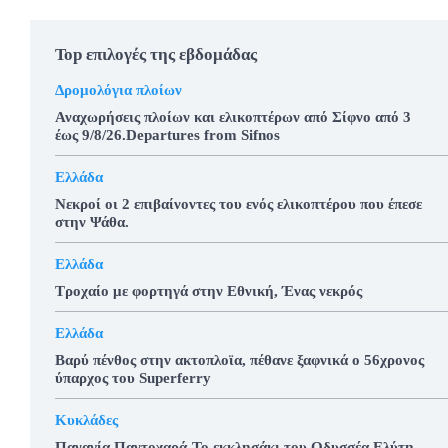
Top επιλογές της εβδομάδας
Δρομολόγια πλοίων
Αναχωρήσεις πλοίων και ελικοπτέρων από Σίφνο από 3
έως 9/8/26.Departures from Sifnos
Ελλάδα
Νεκροί οι 2 επιβαίνοντες του ενός ελικοπτέρου που έπεσε
στην Ψάθα.
Ελλάδα
Τροχαίο με φορτηγά στην Εθνική, Ένας νεκρός
Ελλάδα
Βαρύ πένθος στην ακτοπλοϊα, πέθανε ξαφνικά ο 56χρονος
ύπαρχος του Superferry
Κυκλάδες
Παναγία Παντοχαρά-Το εκκλησάκι του Οδυσσέα Ελύτη