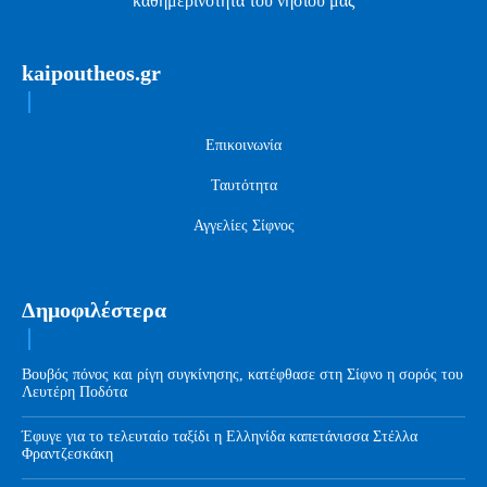
καθημερινότητα του νησιού μας
kaipoutheos.gr
Επικοινωνία
Ταυτότητα
Αγγελίες Σίφνος
Δημοφιλέστερα
Βουβός πόνος και ρίγη συγκίνησης, κατέφθασε στη Σίφνο η σορός του
Λευτέρη Ποδότα
Έφυγε για το τελευταίο ταξίδι η Ελληνίδα καπετάνισσα Στέλλα
Φραντζεσκάκη