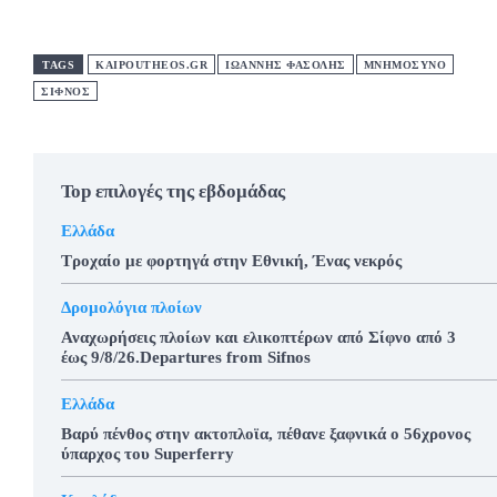
TAGS
KAIPOUTHEOS.GR
ΙΩΑΝΝΗΣ ΦΑΣΟΛΗΣ
ΜΝΗΜΟΣΥΝΟ
ΣΙΦΝΟΣ
Top επιλογές της εβδομάδας
Ελλάδα
Τροχαίο με φορτηγά στην Εθνική, Ένας νεκρός
Δρομολόγια πλοίων
Αναχωρήσεις πλοίων και ελικοπτέρων από Σίφνο από 3
έως 9/8/26.Departures from Sifnos
Ελλάδα
Βαρύ πένθος στην ακτοπλοϊα, πέθανε ξαφνικά ο 56χρονος
ύπαρχος του Superferry