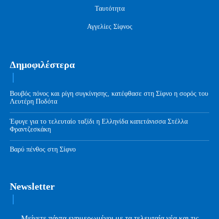
Ταυτότητα
Αγγελίες Σίφνος
Δημοφιλέστερα
Βουβός πόνος και ρίγη συγκίνησης, κατέφθασε στη Σίφνο η σορός του
Λευτέρη Ποδότα
Έφυγε για το τελευταίο ταξίδι η Ελληνίδα καπετάνισσα Στέλλα
Φραντζεσκάκη
Βαρύ πένθος στη Σίφνο
Newsletter
Μείνετε πάντα ενημερωμένοι με τα τελευταία νέα και τις